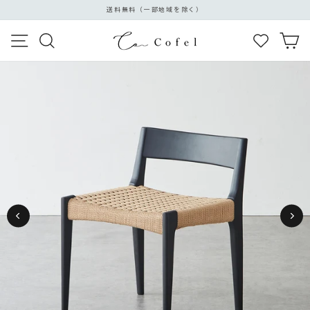
ス
送料無料（一部地域を除く）
キ
ス
ッ
メニュー
検索
カ
ラ
プ
イ
す
ド
る
シ
ョ
ー
を
停
止
す
る