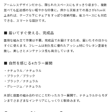
アームレスデザインだから、限られたスペースにもすっきり収まり、複数
並べても圧迫感のない軽やかな印象に。床から天板までの高さが67cm以
上あれば、テーブル下にチェアをすっぽり収納可能。省スペースにも対応
できる、スマートな設計です。
■ 届いてすぐ使える、完成品
面倒な組み立て作業は不要。完成品でお届けするため、届いたその日から
すぐに使えます。フレームは耐久性に優れたアッシュ材にウレタン塗装を
施し、美しさとメンテナンス性も両立しています。
■ 自然を感じる4カラー展開
・ナチュラル／ナチュラル
・ブラック／ブラック
・ブラック／ナチュラル
・グレージュ／ナチュラル
木部と座面の組み合わせにこだわったカラー展開で、ナチュラルからモダ
ンまでさまざまなインテリアにしっくりと馴染みます。