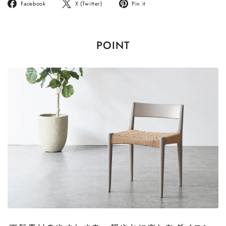
Facebook
ツ
Pinterest
Facebook
X (Twitter)
Pin it
で
イ
に
シ
ー
ピ
ェ
ト
ン
POINT
ア
す
す
す
る
る
る