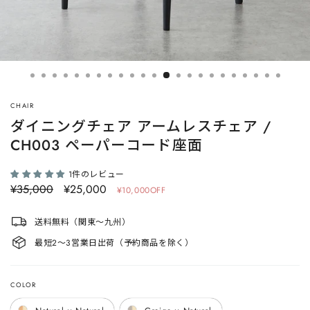
CHAIR
ダイニングチェア アームレスチェア /
CH003 ペーパーコード座面
1件のレビュー
定
¥35,000
セ
¥25,000
¥10,000OFF
価
ー
ル
送料無料（関東〜九州）
価
最短2〜3営業日出荷（予約商品を除く）
格
COLOR