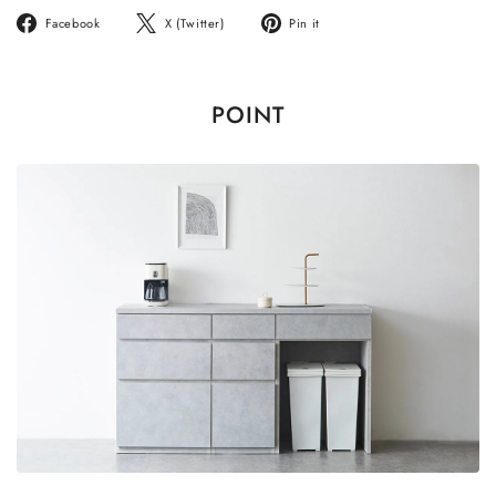
Facebook
ツ
Pinterest
Facebook
X (Twitter)
Pin it
で
イ
に
シ
ー
ピ
ェ
ト
ン
POINT
ア
す
す
す
る
る
る