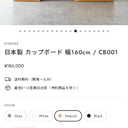
STORAGE
日本製 カップボード 幅160cm / CB001
定
¥186,000
価
送料無料（関東〜九州）
最短2〜3営業日出荷（予約商品を除く）
COLOR
Gray
White
Natural
Black