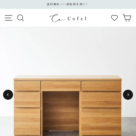
ス
送料無料（一部地域を除く）
キ
ス
ッ
メニュー
検索
カ
ラ
プ
イ
す
ド
る
シ
ョ
ー
を
停
止
す
る