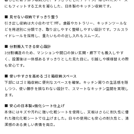
にもフィットする工夫を凝らした、日本製のキッチン収納です。
■ 見せない収納ですっきり整う
引き出し収納は大小合わせて7杯。食器やカトラリー、キッチンツールな
どを用途別に分類でき、取り出しやすく整頓しやすい設計です。フルスラ
イドレールを採用し、重たいものの出し入れもスムーズ。
■ 分割搬入できる安心設計
3分割構造のため、マンションや間口の狭い玄関・廊下でも搬入しやす
く、設置後は一体感あるすっきりとした見た目に。引越しや模様替えの際
も安心です。
■ 使いやすさを高めるゴミ箱収納スペース
下部にはゴミ箱収納に便利なスペースを確保。キッチン周りの生活感を隠
しつつ、使い勝手を損なわない設計で、スマートなキッチン空間を実現し
ます。
■ 安心の日本製×強化シート仕上げ
本体にはキズや汚れに強い化粧シートを使用し、天板はさらに耐久性に優
れた強化化粧シートで仕上げました。日々の使用にも安心の耐久性と、清
潔感のある美しい表情を両立。