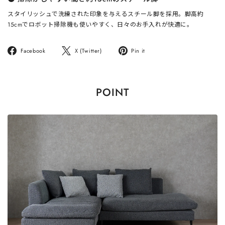
スタイリッシュで洗練された印象を与えるスチール脚を採用。脚高約
15cmでロボット掃除機も使いやすく、日々のお手入れが快適に。
Facebook
ツ
Pinterest
Facebook
X (Twitter)
Pin it
で
イ
に
シ
ー
ピ
ェ
ト
ン
POINT
ア
す
す
す
る
る
る