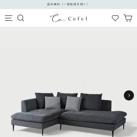
ス
送料無料（一部地域を除く）
キ
ス
ッ
メニュー
検索
カ
ラ
プ
イ
す
ド
る
シ
ョ
ー
を
停
止
す
る