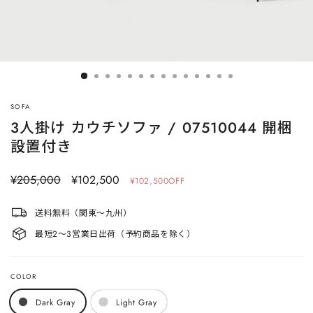
SOFA
3人掛け カウチソファ / 07510044 開梱
設置付き
定
¥205,000
セ
¥102,500
¥102,500OFF
価
ー
ル
送料無料（関東〜九州）
価
最短2〜3営業日出荷（予約商品を除く）
格
COLOR
Dark Gray
Light Gray