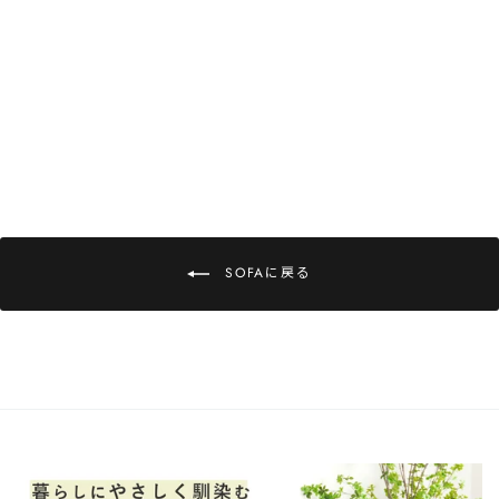
3人掛け カウチソファ /
07510044 開梱設置付き
定
¥205,000
セ
¥102,500
価
¥102,500OFF
ー
ル
価
格
SOFAに戻る