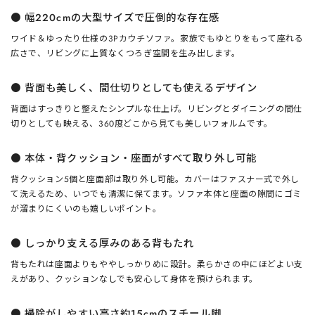
●
幅220cmの大型サイズで圧倒的な存在感
ワイド＆ゆったり仕様の3Pカウチソファ。家族でもゆとりをもって座れる
広さで、リビングに上質なくつろぎ空間を生み出します。
●
背面も美しく、間仕切りとしても使えるデザイン
背面はすっきりと整えたシンプルな仕上げ。リビングとダイニングの間仕
切りとしても映える、360度どこから見ても美しいフォルムです。
●
本体・背クッション・座面がすべて取り外し可能
背クッション5個と座面部は取り外し可能。カバーはファスナー式で外し
て洗えるため、いつでも清潔に保てます。ソファ本体と座面の隙間にゴミ
が溜まりにくいのも嬉しいポイント。
●
しっかり支える厚みのある背もたれ
背もたれは座面よりもややしっかりめに設計。柔らかさの中にほどよい支
えがあり、クッションなしでも安心して身体を預けられます。
●
掃除がしやすい高さ約15cmのスチール脚